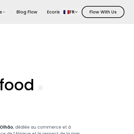
s
Blog Flow
Ecoris
FR
Flow With Us
food
Olhão
, dédiée au commerce et à
nce de l’Algarve et le respect de la mer