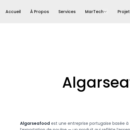
Accueil
À Propos
Services
MarTech
Projet
Algarsea
Algarseafood
est une entreprise portugaise basée à
l’exportation de poulpe — un produit qui reflète l’esse