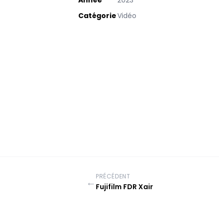
Année
2023
Catégorie
Vidéo
PRÉCÉDENT
←
Fujifilm FDR Xair