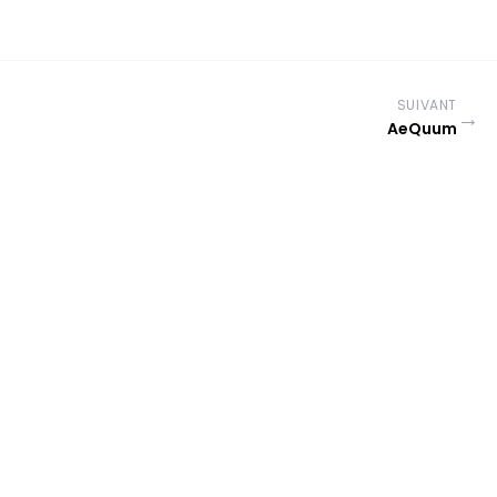
SUIVANT
→
AeQuum