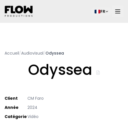
FR
Accueil
/
Audiovisual
/
Odyssea
Odyssea
Client
CM Faro
Année
2024
Catégorie
Vidéo