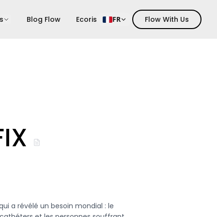
s
Blog Flow
Ecoris
FR
Flow With Us
IX
qui a révélé un besoin mondial : le
 cathéters et les personnes souffrant