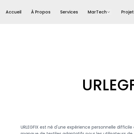
Accueil
À Propos
Services
MarTech
Projet
URLEGF
URLEGFIX est né d'une expérience personnelle difficile 
manque de textiles adaptatifs pour les utilisateurs de