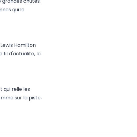
de grandes chutes.
nnes qui le
c Lewis Hamilton
il d'actualité, la
qui relie les
omme sur la piste,