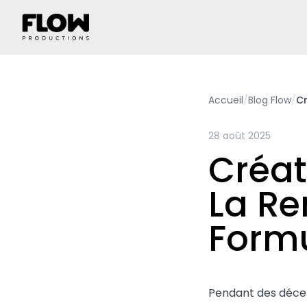
Accueil
/
Blog Flow
/
Cr
28 août 2025
Créat
La Re
Formu
Pendant des décenn