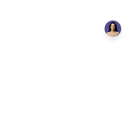
Email
info@flowproductions.pt