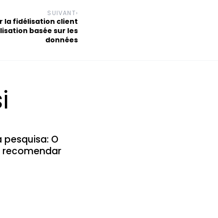
SUIVANT
›
a fidélisation client
isation basée sur les
données
i
a pesquisa: O
 e recomendar