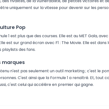
es rivalités, de la vulnérabilité, de petites victoires et 
'être uniquement sur la vitesse pour devenir sur les perso
Culture Pop
rmule 1 est plus que des courses. Elle est au MET Gala, ave
 est sur grand écran avec F1 : The Movie. Elle est dans le f
 playlists des fans.
es marques
tenu n'est pas seulement un outil marketing ; c'est le pont 
rsonnes. C'est ainsi que la Formule 1 a renaîtré. Et, tout c
ssi, c'est celui qui accélère en premier qui gagne.