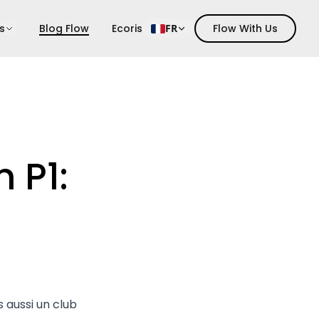
s
Blog Flow
Ecoris
FR
Flow With Us
 P1:
 aussi un club