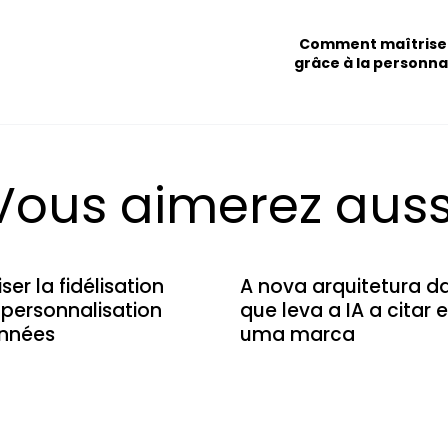
Comment maîtriser l
grâce à la personnal
Vous aimerez auss
r la fidélisation
A nova arquitetura d
a personnalisation
que leva a IA a citar
onnées
uma marca