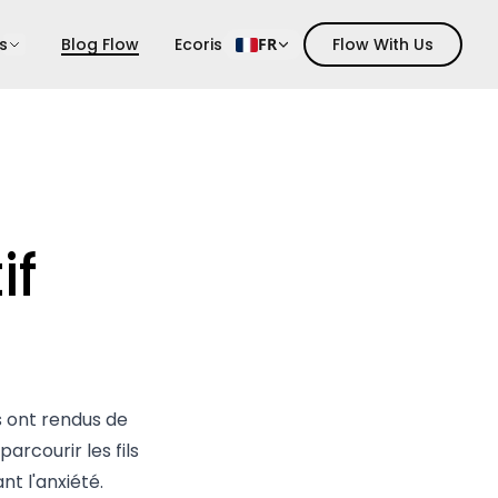
s
Blog Flow
Ecoris
FR
Flow With Us
if
us ont rendus de
arcourir les fils
nt l'anxiété.