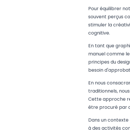
Pour équilibrer not
souvent perçus co
stimuler la créati
cognitive.
En tant que graphi
manuel comme le ju
principes du desig
besoin d'approbatio
En nous consacrant
traditionnels, nou
Cette approche re
être procuré par d
Dans un contexte 
à des activités co