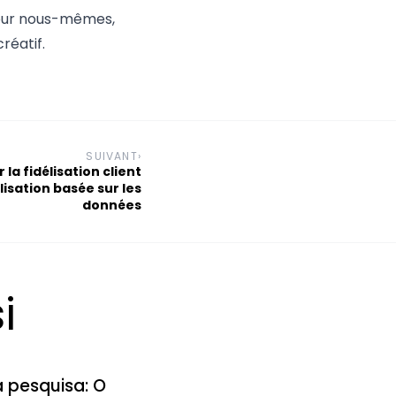
pour nous-mêmes,
réatif.
SUIVANT
›
a fidélisation client
isation basée sur les
données
i
a pesquisa: O