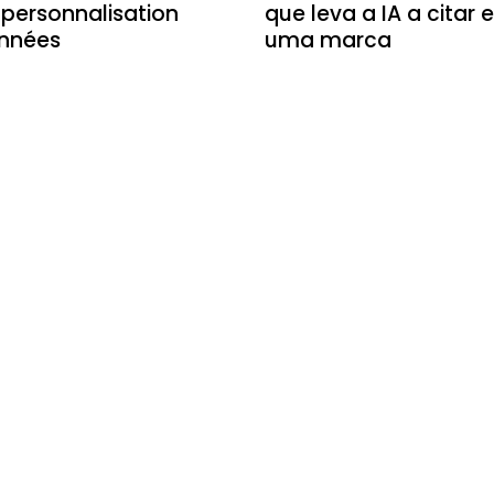
a personnalisation
que leva a IA a citar
onnées
uma marca