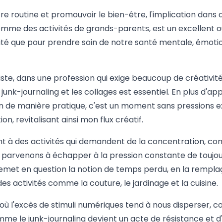
re routine et promouvoir le bien-être, l'implication dans d
mme des activités de grands-parents, est un excellent ou
vité que pour prendre soin de notre santé mentale, émoti
ste, dans une profession qui exige beaucoup de créativité
nk-journaling et les collages est essentiel. En plus d'app
n de manière pratique, c'est un moment sans pressions ex
n, revitalisant ainsi mon flux créatif.
 à des activités qui demandent de la concentration, comm
s parvenons à échapper à la pression constante de toujou
met en question la notion de temps perdu, en la remplaç
es activités comme la couture, le jardinage et la cuisine.
où l'excès de stimuli numériques tend à nous disperser, 
mme le junk-journaling devient un acte de résistance et d'