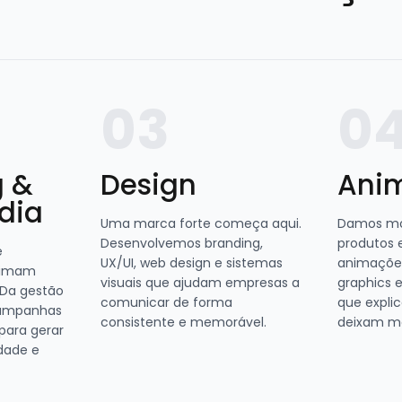
03
0
g &
Design
Ani
dia
Uma marca forte começa aqui.
Damos mov
Desenvolvemos branding,
produtos e
e
UX/UI, web design e sistemas
animações
ximam
visuais que ajudam empresas a
graphics 
 Da gestão
comunicar de forma
que expli
 campanhas
consistente e memorável.
deixam m
 para gerar
dade e