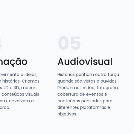
4
05
mação
Audiovisual
imento a ideias,
Histórias ganham outra força
 histórias. Criamos
quando são vistas e ouvidas.
 2D e 3D, motion
Produzimos vídeo, fotografia,
e conteúdos visuais
cobertura de eventos e
cam, envolvem e
conteúdos pensados para
arca.
diferentes plataformas e
objetivos.