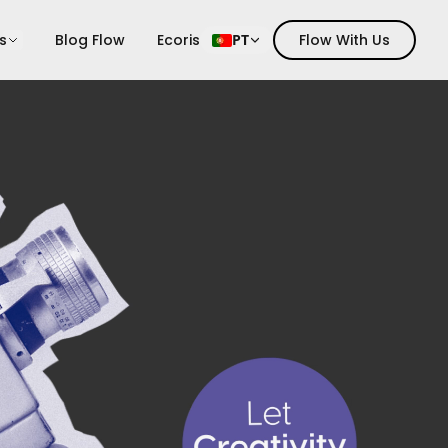
s
Blog Flow
Ecoris
PT
Flow With Us