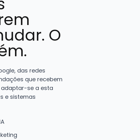
s
brem
mudar. O
ém.
ogle, das redes
mendações que recebem
 adaptar-se a esta
os e sistemas
IA
keting