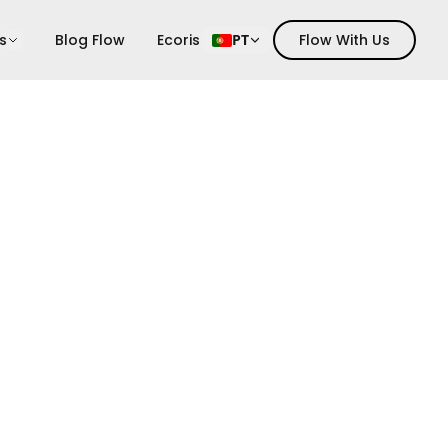
s
Blog Flow
Ecoris
PT
Flow With Us