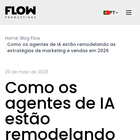
PT
Home
/
Blog Flow
Como os agentes de IA estão remodelando as
/
estratégias de marketing e vendas em 2026
29 de maio de 2026
Como os
agentes de IA
estão
remodelando