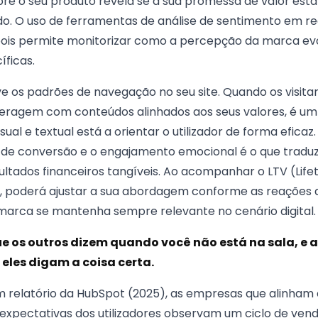
bre o seu produto revela se a sua promessa de valor está
. O uso de ferramentas de análise de sentimento em red
pois permite monitorizar como a percepção da marca ev
ficas.
ve os padrões de navegação no seu site. Quando os visit
nteragem com conteúdos alinhados aos seus valores, é um 
isual e textual está a orientar o utilizador de forma efica
 de conversão e o engajamento emocional é o que tradu
ltados financeiros tangíveis. Ao acompanhar o LTV (Life
o, poderá ajustar a sua abordagem conforme as reações
marca se mantenha sempre relevante no cenário digital.
e os outros dizem quando você não está na sala, e a
eles digam a coisa certa.
relatório da HubSpot (2025), as empresas que alinham a
xpectativas dos utilizadores observam um ciclo de ven