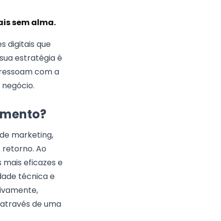
ais sem alma.
 digitais que
sua estratégia é
ressoam com a
 negócio.
cimento?
 de marketing,
 retorno. Ao
mais eficazes e
ade técnica e
tivamente,
 através de uma