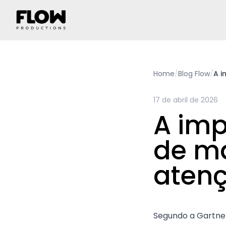
Home
/
Blog Flow
/
A i
17 de abril de 2026
A imp
de ma
atenç
Segundo a Gartne