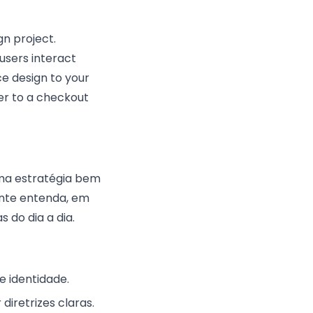
gn project.
 users interact
ce design to your
er to a checkout
Uma estratégia bem
ente entenda, em
 do dia a dia.
e identidade.
iretrizes claras.