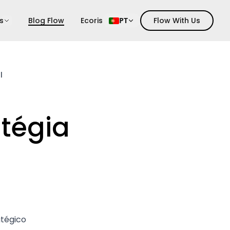
s
Blog Flow
Ecoris
PT
Flow With Us
l
atégia
tégico