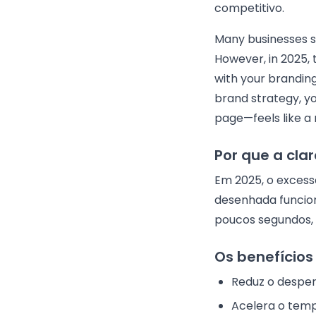
competitivo.
Many businesses st
However, in 2025, 
with your branding
brand strategy, y
page—feels like a 
Por que a clar
Em 2025, o excess
desenhada funcion
poucos segundos, p
Os benefícios
Reduz o desper
Acelera o temp