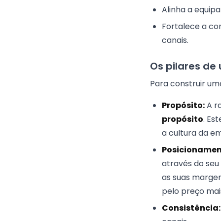
Alinha a equip
Fortalece a co
canais.
Os pilares de
Para construir uma
Propósito:
A ra
propósito
. Es
a cultura da em
Posicionamen
através do seu
as suas margen
pelo preço mai
Consistência: