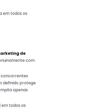
da em todos os
arketing de
m genuinamente com
 concorrentes
 definido protege
compita apenas
l
em todos os