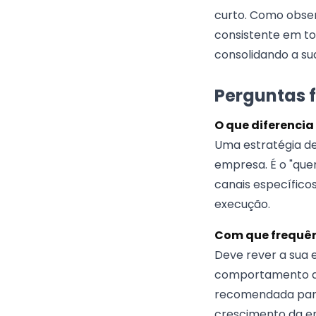
curto. Como obse
consistente em t
consolidando a s
Perguntas 
O que diferenci
Uma estratégia de
empresa. É o "que
canais específicos
execução.
Com que frequên
Deve rever a sua 
comportamento do 
recomendada para 
crescimento da em