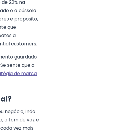
o de 22% na
rado e a bússola
res e propósito,
nte que
ates a
ntial customers.
umento guardado
 Se sente que a
atégia de marca
tal?
u negócio, indo
a, o tom de voz e
 cada vez mais