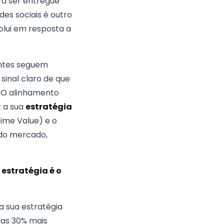
 a ser entregue
es sociais é outro
olui em resposta a
antes seguem
sinal claro de que
z. O alinhamento
z a sua
estratégia
time Value) e o
 do mercado,
 estratégia é o
 sua estratégia
das 30% mais