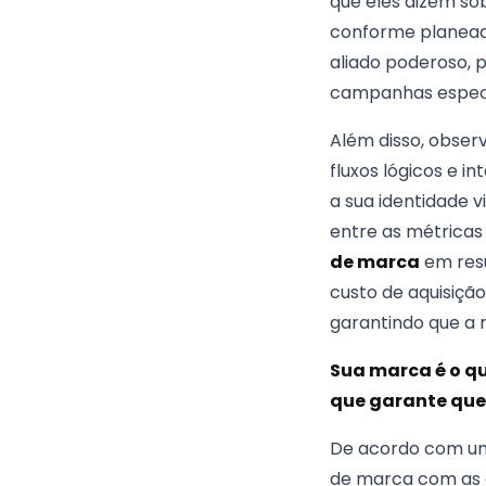
que eles dizem so
conforme planeado
aliado poderoso, 
campanhas especí
Além disso, obser
fluxos lógicos e i
a sua identidade v
entre as métricas
de marca
em resu
custo de aquisiçã
garantindo que a 
Sua marca é o qu
que garante que 
De acordo com um 
de marca com as e