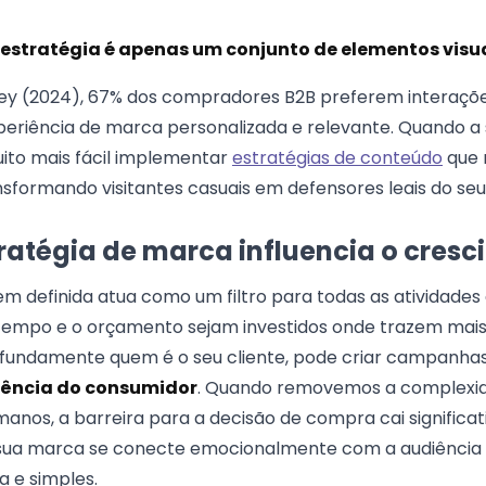
stratégia é apenas um conjunto de elementos visu
y (2024), 67% dos compradores B2B preferem interações
riência de marca personalizada e relevante. Quando a 
uito mais fácil implementar
estratégias de conteúdo
que 
nsformando visitantes casuais em defensores leais do seu
ratégia de marca influencia o cres
m definida atua como um filtro para todas as atividades
tempo e o orçamento sejam investidos onde trazem mais
undamente quem é o seu cliente, pode criar campanhas 
iência do consumidor
. Quando removemos a complexid
nos, a barreira para a decisão de compra cai significa
 sua marca se conecte emocionalmente com a audiência
a e simples.