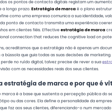
dos os pontos de contacto digitais registam um aument
e a longo prazo.
Estratégia de marca
é o plano estrutu
efine como uma empresa comunica a sua identidade, valo
ada ponto de contacto transmita uma experiência coere
os em clientes fiéis. Effective
estratégia de marca
cre
ional connection that reduces the cognitive load on pote
ons, acreditamos que a estratégia não é apenas um doc
a bússola que guia todas as suas decisões de marketing.
erde no ruído digital, talvez precise de rever a sua
estr
 visão com as necessidades reais dos seus clientes.
 estratégia de marca e por que é vi
 marca é a base que sustenta a percepção pública do se
ótipo ou das cores. Ela define a personalidade da empres
que faz aos seus clientes, diferenciando-o num mercado