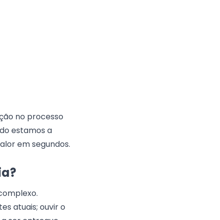
cção no processo
ndo estamos a
alor em segundos.
ia?
 complexo.
s atuais; ouvir o