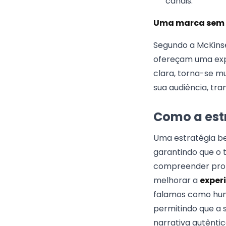
canais.
Uma marca sem e
Segundo a McKinse
ofereçam uma expe
clara, torna-se m
sua audiência, tra
Como a est
Uma estratégia be
garantindo que o 
compreender prof
melhorar a
exper
falamos como huma
permitindo que a
narrativa autêntic